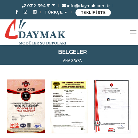
0312 394 51 71
info@daymak.com.tr
TÜRKÇE
TEKLİF İSTE
to
BELGELER
ANA SAYFA