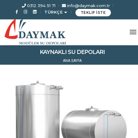
0312 394 51 71
info@daymak.com.tr
TÜRKÇE
TEKLİF İSTE
to
KAYNAKLI SU DEPOLARI
ANA SAYFA