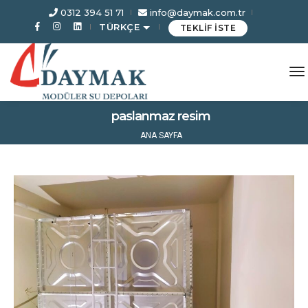
0312 394 51 71
info@daymak.com.tr
TÜRKÇE
TEKLİF İSTE
to
paslanmaz resim
ANA SAYFA